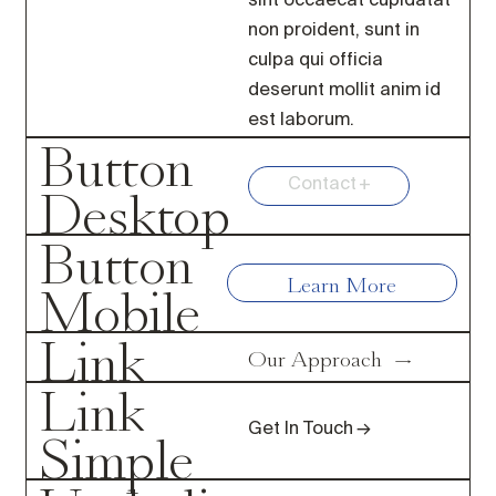
sint occaecat cupidatat
non proident, sunt in
culpa qui officia
deserunt mollit anim id
est laborum.
Button
Desktop
Contact
Button
Learn More
Mobile
Link
Our Approach
Link
Simple
Get In Touch